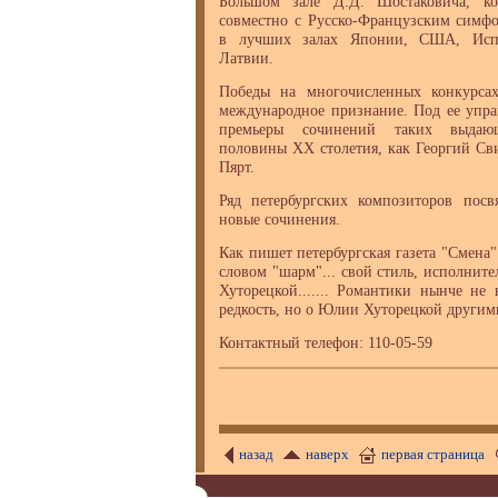
Большом зале Д.Д. Шостаковича, к
совместно с Русско-Французским симфо
в лучших залах Японии, США, Испа
Латвии.
Победы на многочисленных конкурса
международное признание. Под ее упра
премьеры сочинений таких выдаю
половины ХХ столетия, как Георгий Св
Пярт.
Ряд петербургских композиторов пос
новые сочинения.
Как пишет петербургская газета "Смена"
словом "шарм"... свой стиль, исполнит
Хуторецкой....... Романтики нынче не 
редкость, но о Юлии Хуторецкой другим
Контактный телефон: 110-05-59
назад
наверх
первая страница