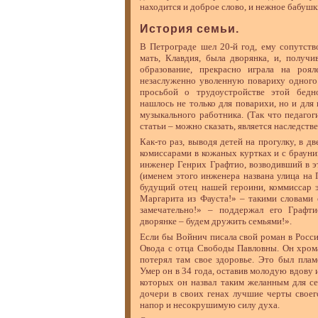
находится и доброе слово, и нежное бабушк
История семьи.
В Петрограде шел 20-й год, ему сопутство
мать, Клавдия, была дворянка, и, получ
образование, прекрасно играла на роял
незаслуженно уволенную повариху одного
просьбой о трудоустройстве этой бед
нашлось не только для поварихи, но и для 
музыкального работника. (Так что педагог
статьи – можно сказать, является наследстве
Как-то раз, выводя детей на прогулку, в д
комиссарами в кожаных куртках и с брауни
инженер Генрих Графтио, возводивший в 
(именем этого инженера названа улица на 
будущий отец нашей героини, коммиссар э
Маргарита из Фауста!» – такими словами 
замечательно!» – поддержал его Графт
дворянке – будем дружить семьями!».
Если бы Войнич писала свой роман в Росс
Овода с отца Свободы Павловны. Он хрома
потерял там свое здоровье. Это был пла
Умер он в 34 года, оставив молодую вдову 
которых он назвал таким желанным для с
дочери в своих генах лучшие черты своег
напор и несокрушимую силу духа.