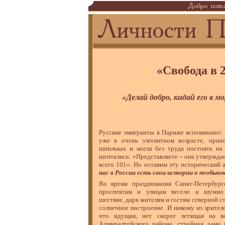
«Свобода в 
«Делай добро, кидай его в мо
Русские эмигранты в Париже вспоминают: 
уже в очень элегантном возрасте, прих
шпильках и могла без труда постоять на
шептались: «Представляете – она утверждает
всего 101». Но оставим эту исторический 
нас в России есть свои истории о необы
Во время празднования Санкт-Петербур
проспектам и улицам весело и шумно 
шествие, даря жителям и гостям северной с
солнечное настроение. И никому из зрителе
что идущая, нет скорее летящая на вс
Адмиралтейского района, стройная дама