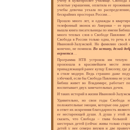
учебу в культпросвет училище. Свобода 
золотые украшения, оплатила ее проживан
учебы девочка уехала по распределению,
бескрайних просторах России…
Прошло много лет, и однажды в квартире
телефонный звонок из Америки – ее при
вышла книга писательницы по имени Бибиш,
много теплых слов о Свободе Павловне. А
Свобода в России только одна, то речь в 
Ивановой-Залужской. Но фамилию своей 
конечно, не помнила.
Во истину, делай доб
вернется
…
Программа НТВ устроила им теплую и
произошла в красивейшем месте ленин
принадлежащей ранее купцу Елисееву, где 
в стиле модерн. Ведь страшно даже под
узбечкой, если бы Свобода Павловна не услы
Бибиш живет во Владимире, работает по
воспитывает двух замечательных дочек.
И таких историй в жизни Ивановой-Залужск
Удивительно, но свои годы Свобода ни
положительные эмоции, которые она дарит
в ответ их искренняя благодарность являют
ее нестареющей души. А душа у этой ж
сказать, что Свобода – глава большой 
шестерых детей (сейчас живы только стар
детей у нее семеро внуков и две правну