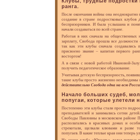
Клубы, трудные подростки 
ранга.
После окончания войны она неоднократно 
создание в стране подростковых клубов 
беспризорников. И была услышана и понят
начали создаваться по всей стране.
Работая в них сначала на общественных н
зарплату, Свобода прошла все должности 
так как эти клубы сначала создавались
присвоено звание – капитан первого ран
восторгом!
А в связи с новой работой Ивановой-Зал
получить педагогическое образование.
Учитывая детскую беспризорность, появив
такие клубы просто жизненно необходимы н
действительно Свобода одна на всю Росс
Начало больших судеб, мо
попугаи, которые улетели н
Постепенно эти клубы стали просто подро
преподавателей и занимались сотни дете
Свободы Павловны в московском районе П
располагались в красивых домах и особн
стрекотали, щелкали клювами и разве т
попугаев. В какие теплые края они теперь у
На сцене клуба «Юность» делал первые 