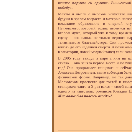
также поручил ей вручить Вишневской
победу».
Мечты и мысли о высоком искусстве ник
будучи в зрелом возрасте и матерью неско
вокальное образование в оперной ст
Печковского, который только вернулся и
втором муже, который уже к тому времен
сцену – она нашла не только верного па
талантливого балетмейстера. Они прожил
вплоть до его недавней смерти. А познак
в санатории, новый модный танец хали-гали.
В 2005 году танцуя в паре с ним на к
стиля» – она заняла первое места и получ
год! Она продолжает танцевать и сейча
Алексеем Петровичем, свято соблюдая бале
физической форме. Например, не так дав
Московском проспекте для гостей и инос
станцевала танго и 5 раз вальс – своей жи
одного из известных романсов Клавдии 
Мне вальс был полезен всегда»!