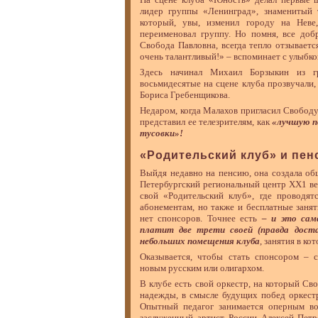
лидер группы «Ленинград», знаменитый
который, увы, изменил городу на Неве
переименовал группу. Но помня, все доб
Свобода Павловна, всегда тепло отзываетс
очень талантливый!» – вспоминает с улыбк
Здесь начинал Михаил Борзыкин из г
восьмидесятые на сцене клуба прозвучали,
Бориса Гребенщикова.
Недаром, когда Малахов пригласил Свобод
представил ее телезрителям, как
«лучшую п
тусовки»!
«Родительский клуб» и пе
Выйдя недавно на пенсию, она создала о
Петербургский региональный центр XX1 ве
свой «Родительский клуб», где проводят
абонементам, но также и бесплатные занят
нет спонсоров. Точнее есть
– и это сам
платит две трети своей (правда доста
небольших помещения клуба
, занятия в к
Оказывается, чтобы стать спонсором – 
новым русским или олигархом.
В клубе есть свой оркестр, на который Св
надежды, в смысле будущих побед оркест
Опытный педагог занимается оперным в
заслуженный артист России Алексей Петр