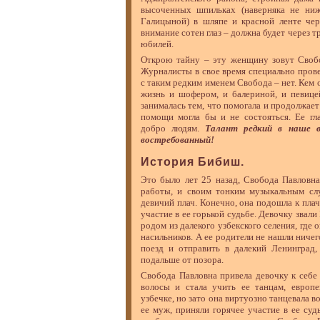
высоченных шпильках (наверняка не ниж
Галицыной) в шляпе и красной ленте чер
внимание сотен глаз – должна будет через т
юбилей.
Открою тайну – эту женщину зовут Свобо
Журналисты в свое время специально пров
с таким редким именем Свобода – нет. Кем 
жизнь и шофером, и балериной, и певицей
занималась тем, что помогала и продолжает 
помощи могла бы и не состояться. Ее гл
добро людям.
Талант редкий в наше в
востребованный!
История Бибиш.
Это было лет 25 назад, Свобода Павловна
работы, и своим тонким музыкальным сл
девичий плач. Конечно, она подошла к плач
участие в ее горькой судьбе. Девочку звали
родом из далекого узбекского селения, где 
насильников. А ее родители не нашли ничег
поезд и отправить в далекий Ленинград, 
подальше от позора.
Свобода Павловна привела девочку к себе
волосы и стала учить ее танцам, европ
узбечке, но зато она виртуозно танцевала 
ее муж, приняли горячее участие в ее су