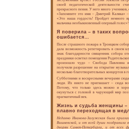
своей педагогической деятельности сч
прекрасного пения. У него много учеников, 
«Запомните это имя – Дмитрий Каляка» –
«Это наша гордость! Пройдет немного вр
мальчика необыкновенный оперный голос»!
Я поверила – в таких вопро
ошибается…
После страшного пожара в Троицком собор
дала возможность репетировать в своем к
знак благодарности священник собора от
праздники осветил помещения Родительског
произошло чудо – Свобода Павловна и
получили разрешение на открытие музыкал
несколько благотворительных концертов в г
Субботними и воскресными вечерами сюда,
люди. Их никто не приглашает – сюда вс
Потому, что только здесь можно и хор
окунуться с головой в чарующий мир поэ
прагматичный век.
Жизнь и судьба женщины – 
плавно переходящая в мед
Недавно Иванова-Залужская была пригла
Вишневской, и от всей души поздравила 
дворян Санкт-Петербурга, и от всех ф