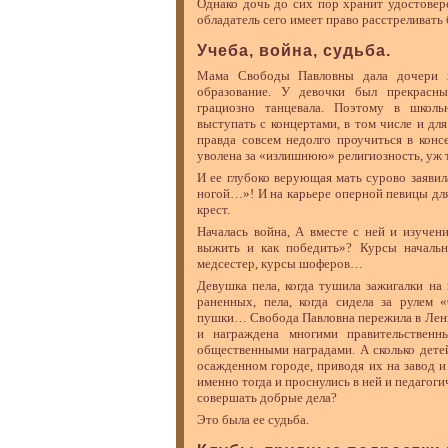
Однако дочь до сих пор хранит удостовере
обладатель сего имеет право расстреливать б
Учеба, война, судьба.
Мама Свободы Павловны дала дочери 
образование. У девочки был прекрасны
грациозно танцевала. Поэтому в школь
выступать с концертами, в том числе и для
правда совсем недолго проучиться в конс
уволена за «излишнюю» религиозность, уж 
И ее глубоко верующая мать сурово заяви
ногой…»! И на карьере оперной певицы д
крест.
Началась война, А вместе с ней и изучен
выжить и как победить»? Курсы начальн
медсестер, курсы шоферов…
Девушка пела, когда тушила зажигалки на 
раненных, пела, когда сидела за рулем 
пушки… Свобода Павловна пережила в Лени
и награждена многими правительственн
общественными наградами. А сколько детей
осажденном городе, приводя их на завод 
именно тогда и проснулись в ней и педагог
совершать добрые дела?
Это была ее судьба.