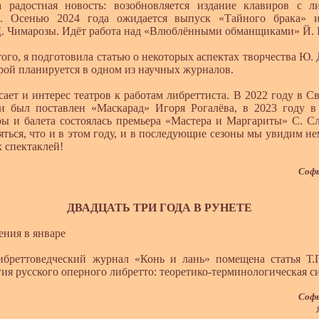
а радостная новость: возобновляется издание клавиров с л
. Осенью 2024 года ожидается выпуск «Тайного брака» 
. Чимарозы. Идёт работа над «Влюблёнными обманщиками» Й. 
, я подготовила статью о некоторых аспектах творчества Ю.
рой планируется в одном из научных журналов.
 и интерес театров к работам либреттиста. В 2022 году в С
и был поставлен «Маскарад» Игоря Рогалёва, в 2023 году в
ры и балета состоялась премьера «Мастера и Маргариты» С. С
яться, что и в этом году, и в последующие сезоны мы увидим н
 спектаклей!
Софь
ДВАДЦАТЬ ТРИ ГОДА В РУНЕТЕ
ия в январе
товедческий журнал «Конь и лань» помещена статья Т.П
ия русского оперного либретто: теоретико-терминологическая с
Софь