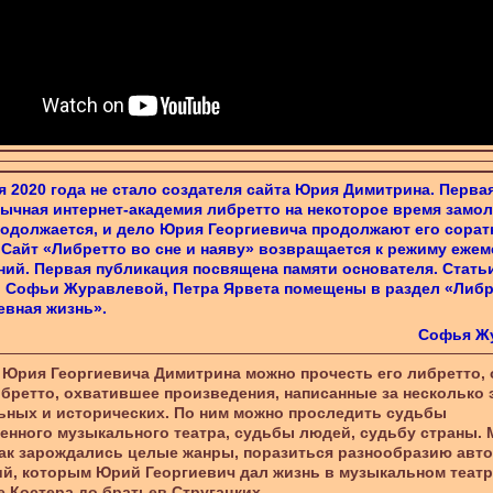
я 2020 года не стало создателя сайта Юрия Димитрина. Перва
ычная интернет-академия либретто на некоторое время замол
одолжается, и дело Юрия Георгиевича продолжают его сорат
 Сайт «Либретто во сне и наяву» возвращается к режиму еже
ий. Первая публикация посвящена памяти основателя. Стать
 Софьи Журавлевой, Петра Ярвета помещены в раздел «Либр
вная жизнь».
Софья Ж
 Юрия Георгиевича Димитрина можно прочесть его либретто,
бретто, охватившее произведения, написанные за несколько 
ьных и исторических. По ним можно проследить судьбы
енного музыкального театра, судьбы людей, судьбу страны.
как зарождались целые жанры, поразиться разнообразию авт
й, которым Юрий Георгиевич дал жизнь в музыкальном театр
 Костера до братьев Стругацких.