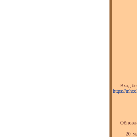
Вход беспл
https://mhco
Обновлен
20 марта 