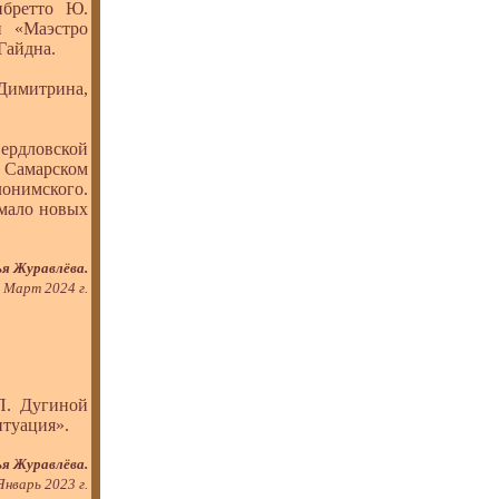
ибретто Ю.
и «Маэстро
Гайдна.
 Димитрина,
вердловской
 Самарском
лонимского.
емало новых
я Журавлёва.
Март 2024 г.
. Дугиной
итуация».
я Журавлёва.
Январь 2023 г.