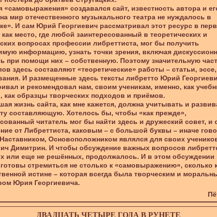
я «самовыражения» создавался сайт, известность автора и ег
на мир отечественного музыкального театра не нуждалось в
ке». И сам Юрий Георгиевич рассматривал этот ресурс в пер
 как место, где любой заинтересованный в теоретических и
ских вопросах профессии либреттиста, мог бы получить
мую информацию, узнать точки зрения, включая дискуссионн
ь при помощи них – собственную. Поэтому значительную час
ов здесь составляют «теоретические» работы – статьи, эссе,
ания. И размещенные здесь тексты либретто Юрий Георгиев
ивал и рекомендовал нам, своим ученикам, именно, как учеб
 как образцы творческих подходов и приёмов.
ая жизнь сайта, как мне кажется, должна учитывать и развив
ту составляющую. Хотелось бы, чтобы «как прежде»,
сованный читатель мог бы найти здесь и дружеский совет, и
ние от Либреттиста, каковым – с большой буквы – иначе гово
 Наставником, Основоположником являлся для своих ученико
ич Димитрин. И чтобы обсуждение важных вопросов либретт
 или еще не решённых, продолжалось. И в этом обсуждении
 готовы стремиться не столько к «самовыражению», сколько 
венной истине – которая всегда была творческим и моральн
ром Юрия Георгиевича.
Пё
ДВАДЦАТЬ ЧЕТЫРЕ ГОДА В РУНЕТЕ