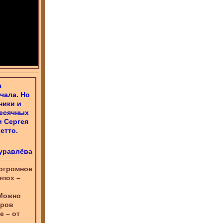
я
чала. Но
ники и
месячных
и Сергея
етто.
уравлёва
 огромное
эпох –
 Можно
оров
е – от