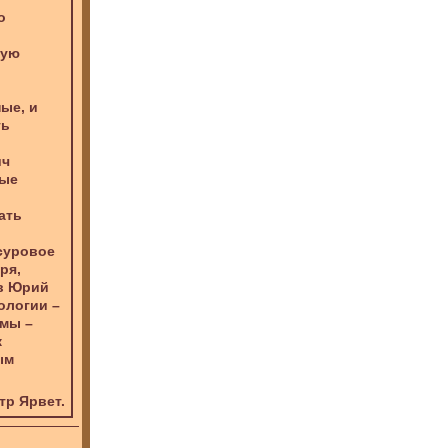
о
вую
ые, и
ть
ич
ные
ать
 суровое
ря,
в Юрий
ологии –
 мы –
к
ым
тр Ярвет.