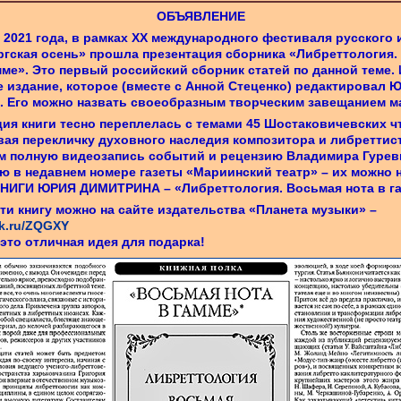
ОБЪЯВЛЕНИЕ
 2021 года, в рамках ХХ международного фестиваля русского 
ргская осень» прошла презентация сборника «Либреттология.
мме». Это первый российский сборник статей по данной теме. 
 издание, которое (вместе с Анной Стеценко) редактировал 
. Его можно назвать своеобразным творческим завещанием м
ия книги тесно переплелась с темами 45 Шостаковичевских ч
ая перекличку духовного наследия композитора и либреттист
м полную видеозапись событий и рецензию Владимира Гурев
 в недавнем номере газеты «Мариинский театр» – их можно 
КНИГИ ЮРИЯ ДИМИТРИНА – «Либреттология. Восьмая нота в г
и книгу можно на сайте издательства «Планета музыки» –
ck.ru/ZQGXY
это отличная идея для подарка!