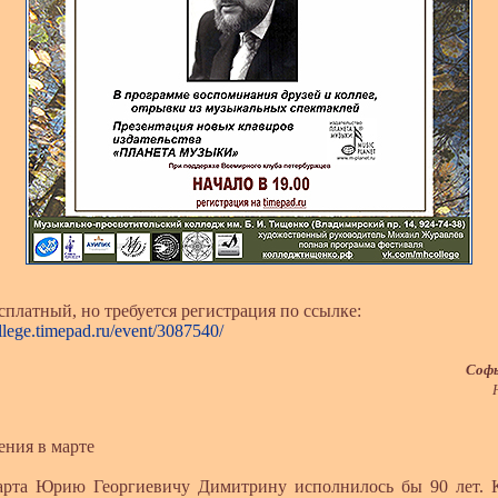
атный, но требуется регистрация по ссылке:
llege.timepad.ru/event/3087540/
Софь
ия в марте
Юрию Георгиевичу Димитрину исполнилось бы 90 лет. К