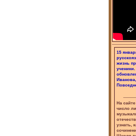
15 январ
русскояз
жизнь пр
ученики.
обновлен
Иванова,
Повседне
На сайте
число ли
музыкал
отечеств
узнать, 
сочинени
Шарля де