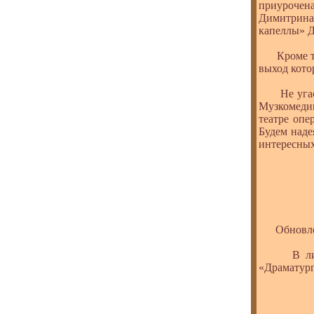
приурочен
Димитрина
капеллы» Д
Кроме того
выход кото
Не угасает
Музкомеди
театре опе
Будем наде
интересных
Обновлен
В либрет
«Драматург