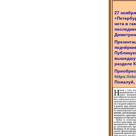
27 ноября
«Петербу
нота в га
последнее
Димитрин
Презентац
подчёркив
Публикуе
вышедшую
разделе 
Приобрест
https://cl
Пожалуй, 