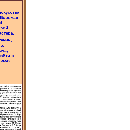
искусства
 Восьмая
И
Юрий
астера.
тений,
а.
ича,
найти в
амме»