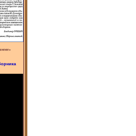
гамме»
борника