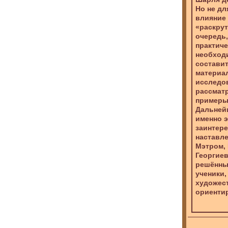
Но не дл
влияние 
«раскрут
очередь,
практиче
необходи
составит
материал
исследов
рассматр
примеры,
Дальнейш
именно э
заинтере
наставле
Мэтром,
Георгиев
решённых
ученики,
художест
ориенти