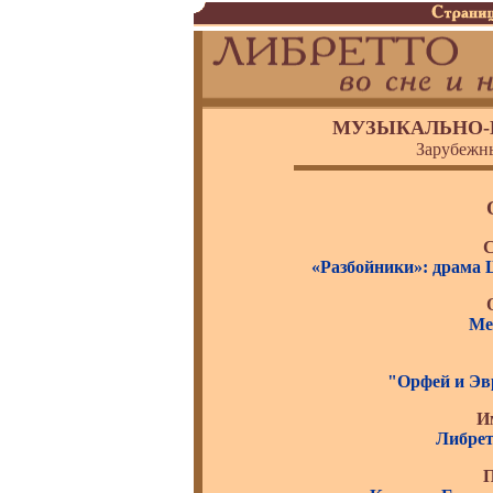
МУЗЫКАЛЬНО-
Зарубежн
С
«Разбойники»: драма 
Ме
"Орфей и Эв
И
Либрет
П