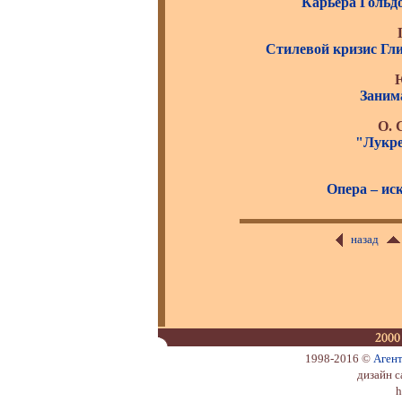
Карьера Гольдо
Стилевой кризис Гл
Заним
О. 
"Лукре
Опера – ис
назад
1998-2016 ©
Аген
дизайн с
h